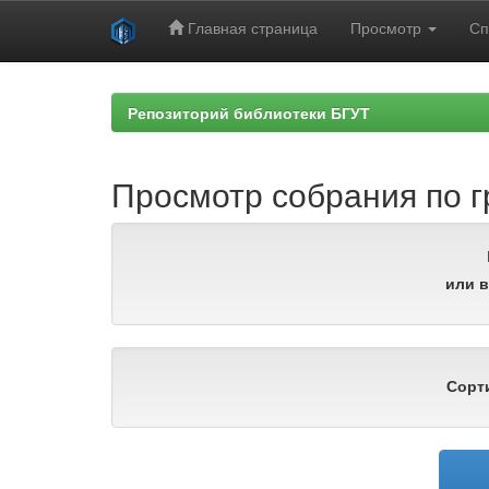
Главная страница
Просмотр
Сп
Skip
navigation
Репозиторий библиотеки БГУТ
Просмотр собрания по г
или в
Сорт