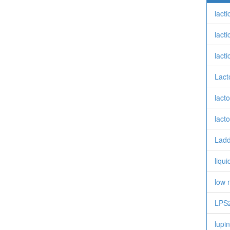
lacti
lacti
lacti
Lact
lact
lact
Ladd
liqu
low 
LPS
lupin