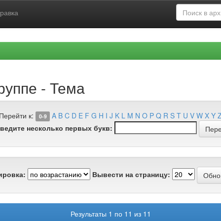
равка
руппе - Тема
Перейти к:
A
B
C
D
E
F
G
H
I
J
K
L
M
N
O
P
Q
R
S
T
U
V
W
X
Y
0-9
ведите несколько первых букв:
ировка:
Вывести на страницу:
Результаты 1 по 11 из 11