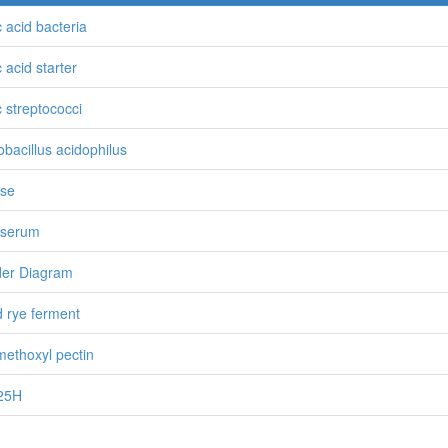
c acid bacteria
c acid starter
c streptococci
obacillus acidophilus
ose
oserum
er Diagram
id rye ferment
methoxyl pectin
25H