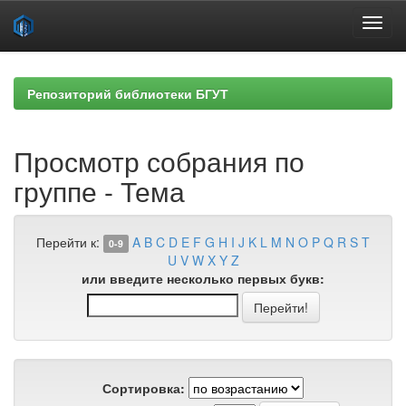
Skip
navigation
Репозиторий библиотеки БГУТ
Просмотр собрания по
группе - Тема
Перейти к:
A
B
C
D
E
F
G
H
I
J
K
L
M
N
O
P
Q
R
S
T
0-9
U
V
W
X
Y
Z
или введите несколько первых букв:
Сортировка: