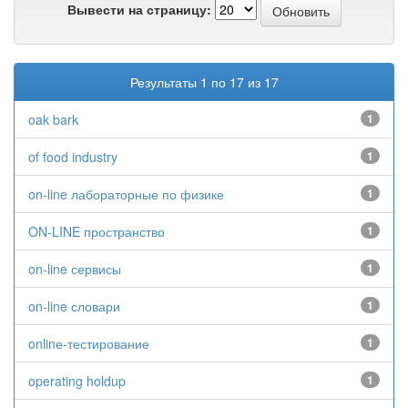
Вывести на страницу:
Результаты 1 по 17 из 17
oak bark
1
of food industry
1
on-line лабораторные по физике
1
ON-LINE пространство
1
on-line сервисы
1
on-line словари
1
onlinе-тестирование
1
operating holdup
1