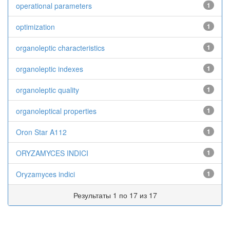
operational parameters
1
optimization
1
organoleptic characteristics
1
organoleptic indexes
1
organoleptic quality
1
organoleptical properties
1
Oron Star A112
1
ORYZAMYCES INDICI
1
Oryzamyces indici
1
Результаты 1 по 17 из 17