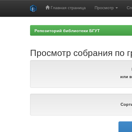
Главная страница
Просмотр
Сп
Skip
navigation
Репозиторий библиотеки БГУТ
Просмотр собрания по г
или в
Сорт