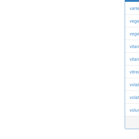
varie
vege
vege
vita
vita
vitr
vola
vola
volu