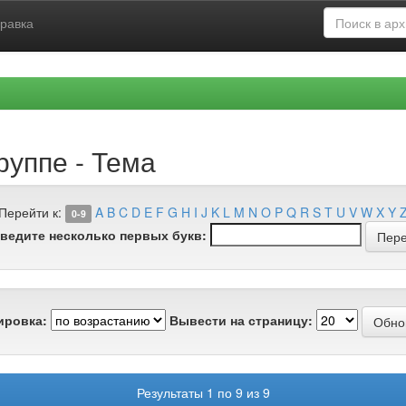
равка
руппе - Тема
Перейти к:
A
B
C
D
E
F
G
H
I
J
K
L
M
N
O
P
Q
R
S
T
U
V
W
X
Y
0-9
ведите несколько первых букв:
ировка:
Вывести на страницу:
Результаты 1 по 9 из 9