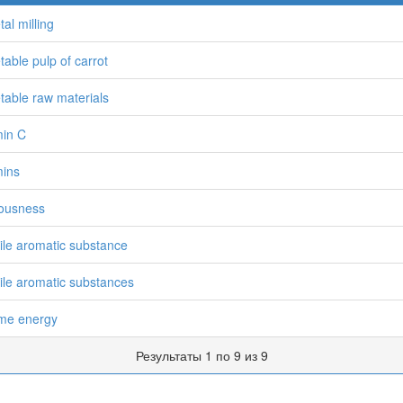
tal milling
table pulp of carrot
table raw materials
min C
mins
eousness
tile aromatic substance
tile aromatic substances
me energy
Результаты 1 по 9 из 9