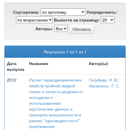
Сортировка:
Упорядочнить:
Вывести на страницу:
Авторы:
Результаты 1 по 1 из 1
Дата
Название
Автор(ы)
выпуска
2012
Расчет термодинамических
Голубева, Н. В.
;
свойств тройной жидкой
Хасаншин, Т. С.
смеси н-октан+н-додекан+н-
гексадекан с
использованием
акустических данных и
принципа конгруэнтности в
рамках "одножидкостного"
приближения