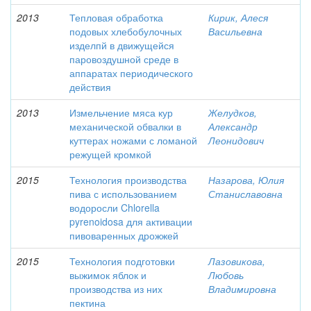
2013
Тепловая обработка
Кирик, Алеся
подовых хлебобулочных
Васильевна
изделпй в движущейся
паровоздушной среде в
аппаратах периодического
действия
2013
Измельчение мяса кур
Желудков,
механической обвалки в
Александр
куттерах ножами с ломаной
Леонидович
режущей кромкой
2015
Технология производства
Назарова, Юлия
пива с использованием
Станиславовна
водоросли Chlorella
pyrenoidosa для активации
пивоваренных дрожжей
2015
Технология подготовки
Лазовикова,
выжимок яблок и
Любовь
производства из них
Владимировна
пектина