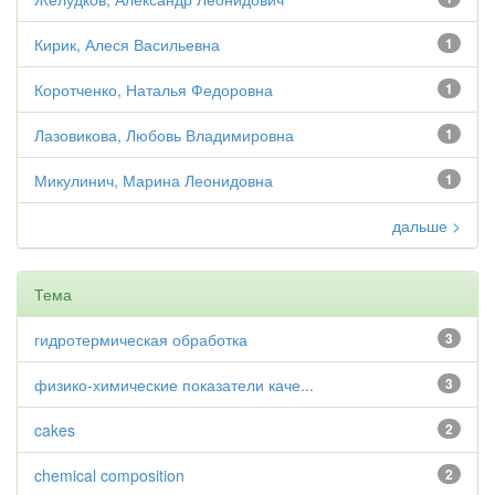
Кирик, Алеся Васильевна
1
Коротченко, Наталья Федоровна
1
Лазовикова, Любовь Владимировна
1
Микулинич, Марина Леонидовна
1
дальше >
Тема
гидротермическая обработка
3
физико-химические показатели каче...
3
cakes
2
chemical composition
2