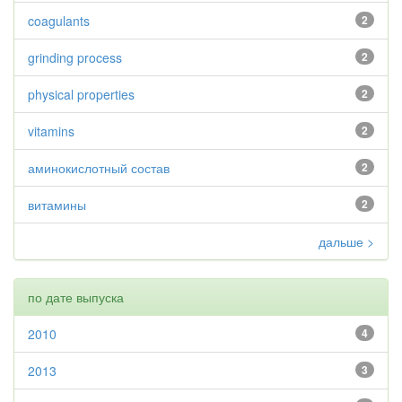
coagulants
2
grinding process
2
physical properties
2
vitamins
2
аминокислотный состав
2
витамины
2
дальше >
по дате выпуска
2010
4
2013
3