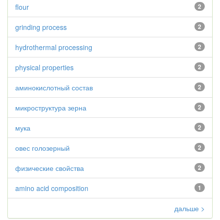
flour
2
grinding process
2
hydrothermal processing
2
physical properties
2
аминокислотный состав
2
микроструктура зерна
2
мука
2
овес голозерный
2
физические свойства
2
amino acid composition
1
дальше >