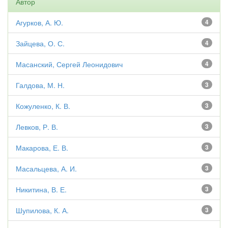
Автор
Агурков, А. Ю.
4
Зайцева, О. С.
4
Масанский, Сергей Леонидович
4
Галдова, М. Н.
3
Кожуленко, К. В.
3
Левков, Р. В.
3
Макарова, Е. В.
3
Масальцева, А. И.
3
Никитина, В. Е.
3
Шупилова, К. А.
3