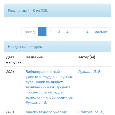
Результаты 1-10 из 238.
назад
1
2
3
4
...
24
дальше
Найденные ресурсы:
Дата
Название
Автор(ы)
выпуска
2021
Библиографический
Рукшан, Л. В.
указатель трудов и научных
публикаций кандидата
технических наук, доцента,
профессора кафедры
технологии хлебопродуктов
Рукшан Л. В.
2021
Анализ технологических
Силкова, М. А.
;