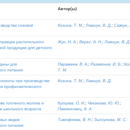
Автор(ы)
зводства соковой
Козина, Т. М.
;
Лавшук, В. Д.
;
Савчук, 
тракции растительного
Жук, Н. А.
;
Верес, А. Н.
;
Лавшук, В. Д
ой продукции для детского
дины для
Парамеев, В. А.
;
Развязная, И. Б.
;
Ко
ого питания
Т. М.
поненты при производстве
Козина, Т. М.
;
Лавшук, В. Д.
ия профилактического
ове топленого молока и
Купцова, О. И.
;
Чеканова, Ю. Ю.
;
и школьного возраста
Павлюковец, А. А.
овых видов
Тимофеева, В. Н.
;
Зыскунова, М. С.
кого питания