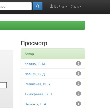
Войти
Язык
Просмотр
Автор
Козина, Т. М.
6
Лавшук, В. Д.
6
Развязная, И. Б.
2
Тимофеева, В. Н.
2
Вераксо, Е. А.
1