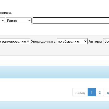
поиска.
Упорядочнить
Авторы
назад
1
2
д