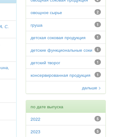
овощное сырье
2
груша
1
А. С.
детская соковая продукция
1
.
детские функциональные соки
1
детский творог
1
зина,
консервированная продукция
1
дальше >
по дате выпуска
2022
5
2023
5