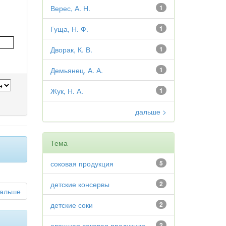
Верес, А. Н.
1
Гуща, Н. Ф.
1
Дворак, К. В.
1
Демьянец, А. А.
1
Жук, Н. А.
1
дальше >
Тема
соковая продукция
5
детские консервы
2
альше
детские соки
2
овощная соковая продукция
2