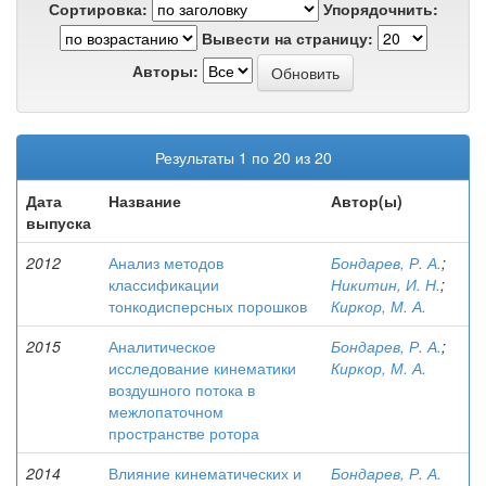
Сортировка:
Упорядочнить:
Вывести на страницу:
Авторы:
Результаты 1 по 20 из 20
Дата
Название
Автор(ы)
выпуска
2012
Анализ методов
Бондарев, Р. А.
;
классификации
Никитин, И. Н.
;
тонкодисперсных порошков
Киркор, М. А.
2015
Аналитическое
Бондарев, Р. А.
;
исследование кинематики
Киркор, М. А.
воздушного потока в
межлопаточном
пространстве ротора
2014
Влияние кинематических и
Бондарев, Р. А.