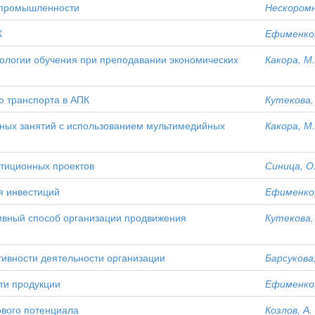
 промышленности
Нескоромна
К
Ефименко,
ологии обучения при преподавании экономических
Какора, М.
о транспорта в АПК
Кутекова, 
бных занятий с использованием мультимедийных
Какора, М.
тиционных проектов
Синица, О
я инвестиций
Ефименко,
ивный способ организации продвижения
Кутекова, 
ивности деятельности организации
Барсукова,
ти продукции
Ефименко,
ового потенциала
Козлов, А.