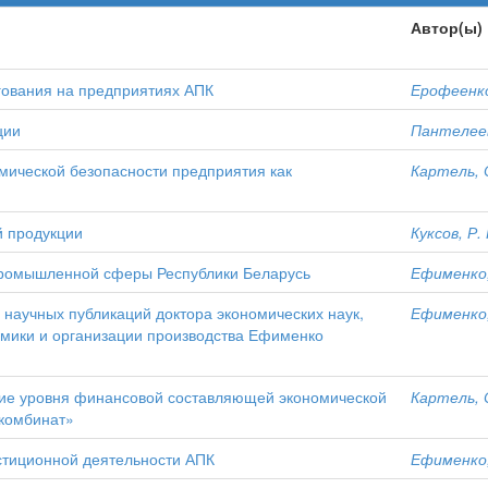
Автор(ы)
гования на предприятиях АПК
Ерофеенко
ции
Пантелеев
мической безопасности предприятия как
Картель, С
й продукции
Куксов, Р. 
промышленной сферы Республики Беларусь
Ефименко,
 научных публикаций доктора экономических наук,
Ефименко,
мики и организации производства Ефименко
ние уровня финансовой составляющей экономической
Картель, С
комбинат»
стиционной деятельности АПК
Ефименко,