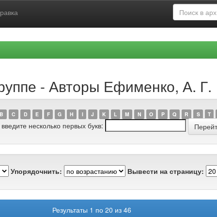
равка
руппе - Авторы Ефименко, А. Г.
B
C
D
E
F
G
H
I
J
K
L
M
N
O
P
Q
R
S
T
 введите несколько первых букв:
Упорядочнить:
Вывести на страницу:
Результаты 1 по 20 из 46