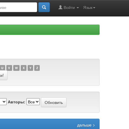
Войти
Язык
U
V
W
X
Y
Z
Авторы:
дальше >