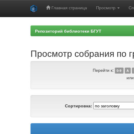
Главная страница
Просмотр
Сп
Skip
navigation
Репозиторий библиотеки БГУТ
Просмотр собрания по г
Перейти к:
0-9
A
или
Сортировка: