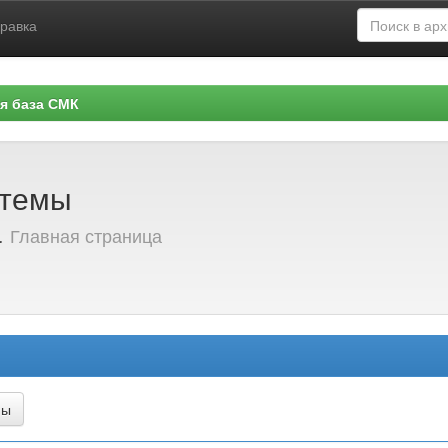
равка
я база СМК
стемы
а
Главная страница