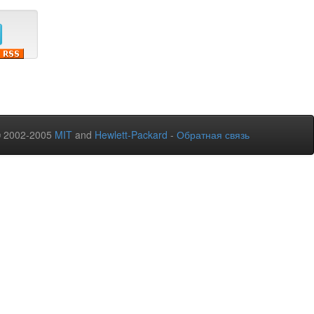
© 2002-2005
MIT
and
Hewlett-Packard
-
Обратная связь