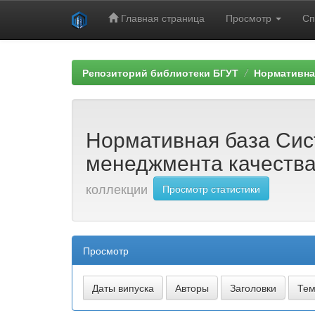
Главная страница
Просмотр
Сп
Skip
navigation
Репозиторий библиотеки БГУТ
Нормативна
Нормативная база Си
менеджмента качеств
коллекции
Просмотр статистики
Просмотр