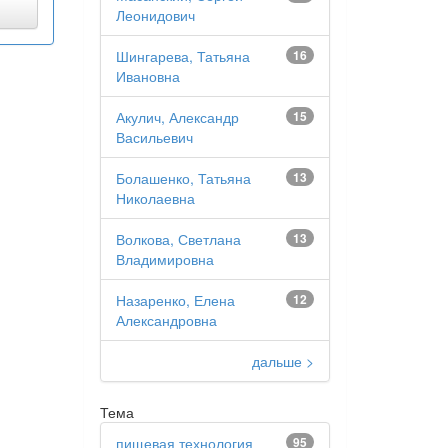
Леонидович
Шингарева, Татьяна
16
Ивановна
Акулич, Александр
15
Васильевич
Болашенко, Татьяна
13
Николаевна
Волкова, Светлана
13
Владимировна
Назаренко, Елена
12
Александровна
дальше >
Тема
пищевая технология
95