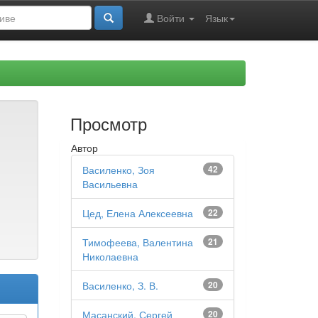
Войти
Язык
Просмотр
Автор
Василенко, Зоя
42
Васильевна
Цед, Елена Алексеевна
22
Тимофеева, Валентина
21
Николаевна
Василенко, З. В.
20
Масанский, Сергей
20