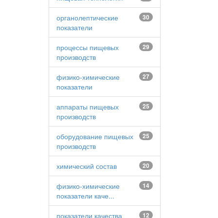
органолептические
30
показатели
процессы пищевых
29
производств
физико-химические
27
показатели
аппараты пищевых
25
производств
оборудование пищевых
25
производств
химический состав
20
физико-химические
14
показатели каче...
показатели качества
12