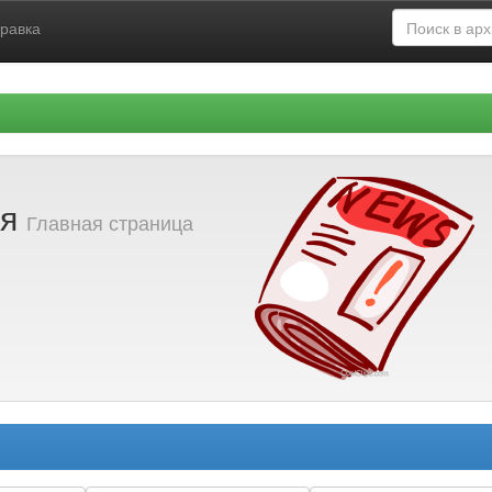
равка
ия
Главная страница