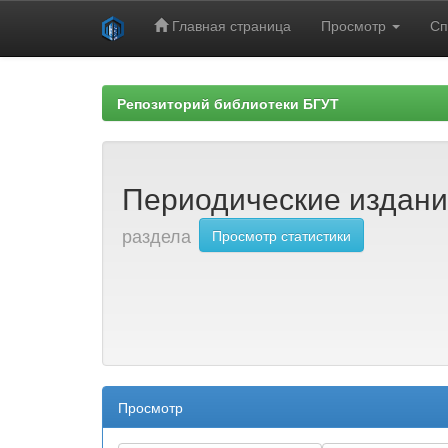
Главная страница
Просмотр
Сп
Skip
navigation
Репозиторий библиотеки БГУТ
Периодические издан
раздела
Просмотр статистики
Просмотр