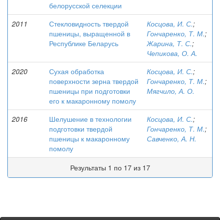
белорусской селекции
2011
Стекловидность твердой
Косцова, И. С.
;
пшеницы, выращенной в
Гончаренко, Т. М.
;
Республике Беларусь
Жарина, Т. С.
;
Чепикова, О. А.
2020
Сухая обработка
Косцова, И. С.
;
поверхности зерна твердой
Гончаренко, Т. М.
;
пшеницы при подготовки
Мягчило, А. О.
его к макаронному помолу
2016
Шелушение в технологии
Косцова, И. С.
;
подготовки твердой
Гончаренко, Т. М.
;
пшеницы к макаронному
Савченко, А. Н.
помолу
Результаты 1 по 17 из 17