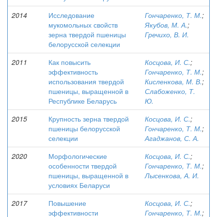
2014
Исследование
Гончаренко, Т. М.
;
мукомольных свойств
Якубов, М. А.
;
зерна твердой пшеницы
Гречихо, В. И.
белорусской селекции
2011
Как повысить
Косцова, И. С.
;
эффективность
Гончаренко, Т. М.
;
использования твердой
Кисленкова, М. В.
;
пшеницы, выращенной в
Слабоженко, Т.
Республике Беларусь
Ю.
2015
Крупность зерна твердой
Косцова, И. С.
;
пшеницы белорусской
Гончаренко, Т. М.
;
селекции
Агаджанов, С. А.
2020
Морфологические
Косцова, И. С.
;
особенности твердой
Гончаренко, Т. М.
;
пшеницы, выращенной в
Лысенкова, А. И.
условиях Беларуси
2017
Повышение
Косцова, И. С.
;
эффективности
Гончаренко, Т. М.
;