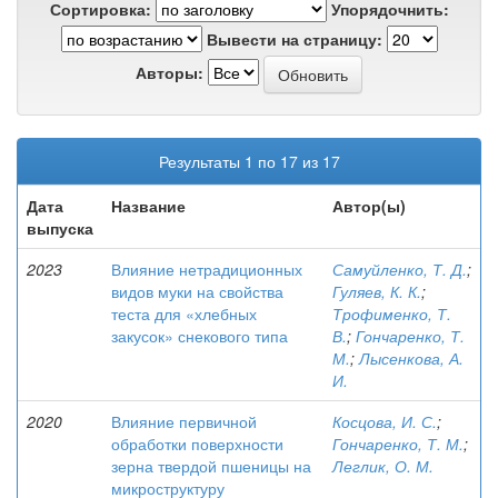
Сортировка:
Упорядочнить:
Вывести на страницу:
Авторы:
Результаты 1 по 17 из 17
Дата
Название
Автор(ы)
выпуска
2023
Влияние нетрадиционных
Самуйленко, Т. Д.
;
видов муки на свойства
Гуляев, К. К.
;
теста для «хлебных
Трофименко, Т.
закусок» снекового типа
В.
;
Гончаренко, Т.
М.
;
Лысенкова, А.
И.
2020
Влияние первичной
Косцова, И. С.
;
обработки поверхности
Гончаренко, Т. М.
;
зерна твердой пшеницы на
Леглик, О. М.
микроструктуру