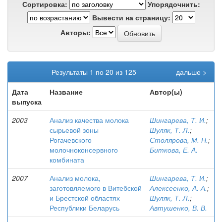
Сортировка:
Упорядочнить:
Вывести на страницу:
Авторы:
Результаты 1 по 20 из 125
дальше >
Дата
Название
Автор(ы)
выпуска
2003
Анализ качества молока
Шингарева, Т. И.
;
сырьевой зоны
Шуляк, Т. Л.
;
Рогачевского
Столярова, М. Н.
;
молочноконсервного
Биткова, Е. А.
комбината
2007
Анализ молока,
Шингарева, Т. И.
;
заготовляемого в Витебской
Алексеенко, А. А.
;
и Брестской областях
Шуляк, Т. Л.
;
Республики Беларусь
Автушенко, В. В.