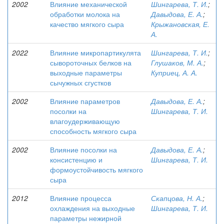
2002
Влияние механической
Шингарева, Т. И.
;
обработки молока на
Давыдова, Е. А.
;
качество мягкого сыра
Крыжановская, Е.
А.
2022
Влияние микропартикулята
Шингарева, Т. И.
;
сывороточных белков на
Глушаков, М. А.
;
выходные параметры
Куприец, А. А.
сычужных сгустков
2002
Влияние параметров
Давыдова, Е. А.
;
посолки на
Шингарева, Т. И.
влагоудерживающую
способность мягкого сыра
2002
Влияние посолки на
Давыдова, Е. А.
;
консистенцию и
Шингарева, Т. И.
формоустойчивость мягкого
сыра
2012
Влияние процесса
Скапцова, Н. А.
;
охлаждения на выходные
Шингарева, Т. И.
параметры нежирной