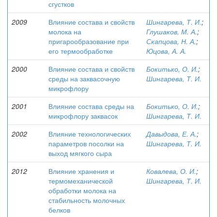
сгустков
2009
Влияние состава и свойств
Шингарева, Т. И.
;
молока на
Глушаков, М. А.
;
пригарообразование при
Скапцова, Н. А.
;
его термообработке
Юцова, А. А.
2000
Влияние состава и свойств
Бокитько, О. И.
;
среды на заквасочную
Шингарева, Т. И.
микрофлору
2001
Влияние состава среды на
Бокитько, О. И.
;
микрофлору заквасок
Шингарева, Т. И.
2002
Влияние технологических
Давыдова, Е. А.
;
параметров посолки на
Шингарева, Т. И.
выход мягкого сыра
2012
Влияние хранения и
Ковалева, О. И.
;
термомеханической
Шингарева, Т. И.
обработки молока на
стабильность молочных
белков