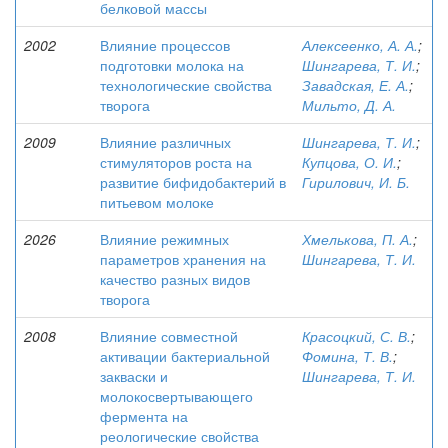
белковой массы
2002
Влияние процессов
Алексеенко, А. А.
;
подготовки молока на
Шингарева, Т. И.
;
технологические свойства
Завадская, Е. А.
;
творога
Мильто, Д. А.
2009
Влияние различных
Шингарева, Т. И.
;
стимуляторов роста на
Купцова, О. И.
;
развитие бифидобактерий в
Гирилович, И. Б.
питьевом молоке
2026
Влияние режимных
Хмелькова, П. А.
;
параметров хранения на
Шингарева, Т. И.
качество разных видов
творога
2008
Влияние совместной
Красоцкий, С. В.
;
активации бактериальной
Фомина, Т. В.
;
закваски и
Шингарева, Т. И.
молокосвертывающего
фермента на
реологические свойства