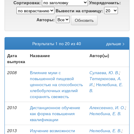
Сортировка:
Упорядочнить:
Вывести на страницу:
Авторы:
Результаты 1 по 20 из 40
дальше >
Дата
Название
Автор(ы)
выпуска
2008
Влияние муки с
Сулаева, Ю. В.
;
повышенной пищевой
Тетерюкова, А.
ценностью на способность
И.
;
Нелюбина, Е.
хлебобулочных изделий
В.
сохранять свежесть
2010
Дистанционное обучение
Алексеенко, И. О.
;
как форма повышения
Нелюбина, Е. В.
квалификации
2013
Изучение возможности
Нелюбина, Е. В.
;