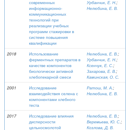
современных
Урбанчик, Е. Н.
;
информационно-
Нелюбина, Е. В.
коммуникационных
технологий при
реализации учебных
программ стажировки в
системе повышения
квалификации
2018
Использование
Нелюбина, Е. В.
;
ферментных препаратов в
Урбанчик, Е. Н.
;
качестве компонентов
Ксенчук, Е. С.
;
биологически активной
Захарова, Е. В.
;
хлебопекарной смеси
Каминская, О. С.
2001
Исследование
Ратош, М. А.
;
взаимодействия селена с
Нелюбина, Е. В.
компонентами хлебного
теста
2017
Исследование влияния
Нелюбина, Е. В.
;
дисперсности
Веремьева, Ю. С.
;
цельносмолотой
Козлова, Д. В.