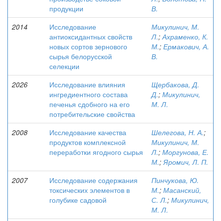
продукции
В.
2014
Исследование
Микулинич, М.
антиоксидантных свойств
Л.
;
Ахраменко, К.
новых сортов зернового
М.
;
Ермакович, А.
сырья белорусской
В.
селекции
2026
Исследование влияния
Щербакова, Д.
ингредиентного состава
Д.
;
Микулинич,
печенья сдобного на его
М. Л.
потребительские свойства
2008
Исследование качества
Шелегова, Н. А.
;
продуктов комплексной
Микулинич, М.
переработки ягодного сырья
Л.
;
Моргунова, Е.
М.
;
Яромич, Л. П.
2007
Исследование содержания
Пинчукова, Ю.
токсических элементов в
М.
;
Масанский,
голубике садовой
С. Л.
;
Микулинич,
М. Л.