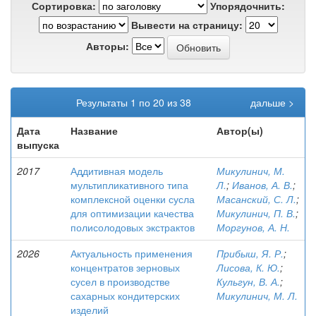
Сортировка:
Упорядочнить:
Вывести на страницу:
Авторы:
Результаты 1 по 20 из 38
дальше >
Дата
Название
Автор(ы)
выпуска
2017
Аддитивная модель
Микулинич, М.
мультипликативного типа
Л.
;
Иванов, А. В.
;
комплексной оценки сусла
Масанский, С. Л.
;
для оптимизации качества
Микулинич, П. В.
;
полисолодовых экстрактов
Моргунов, А. Н.
2026
Актуальность применения
Прибыш, Я. Р.
;
концентратов зерновых
Лисова, К. Ю.
;
сусел в производстве
Кульгун, В. А.
;
сахарных кондитерских
Микулинич, М. Л.
изделий