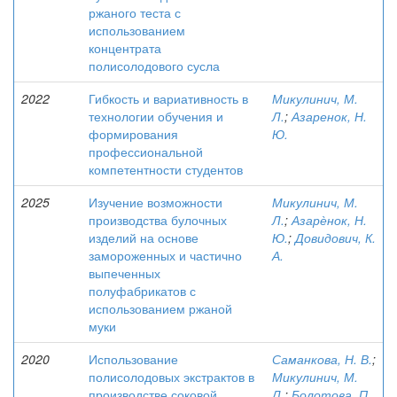
ржаного теста с
использованием
концентрата
полисолодового сусла
2022
Гибкость и вариативность в
Микулинич, М.
технологии обучения и
Л.
;
Азаренок, Н.
формирования
Ю.
профессиональной
компетентности студентов
2025
Изучение возможности
Микулинич, М.
производства булочных
Л.
;
Азарѐнок, Н.
изделий на основе
Ю.
;
Довидович, К.
замороженных и частично
А.
выпеченных
полуфабрикатов с
использованием ржаной
муки
2020
Использование
Саманкова, Н. В.
;
полисолодовых экстрактов в
Микулинич, М.
производстве соковой
Л.
;
Болотова, П.