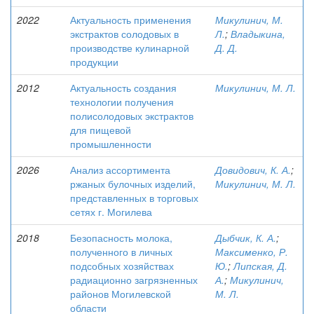
2022
Актуальность применения
Микулинич, М.
экстрактов солодовых в
Л.
;
Владыкина,
производстве кулинарной
Д. Д.
продукции
2012
Актуальность создания
Микулинич, М. Л.
технологии получения
полисолодовых экстрактов
для пищевой
промышленности
2026
Анализ ассортимента
Довидович, К. А.
;
ржаных булочных изделий,
Микулинич, М. Л.
представленных в торговых
сетях г. Могилева
2018
Безопасность молока,
Дыбчик, К. А.
;
полученного в личных
Максименко, Р.
подсобных хозяйствах
Ю.
;
Липская, Д.
радиационно загрязненных
А.
;
Микулинич,
районов Могилевской
М. Л.
области