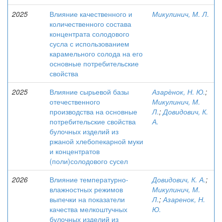
2025
Влияние качественного и
Микулинич, М. Л.
количественного состава
концентрата солодового
сусла с использованием
карамельного солода на его
основные потребительские
свойства
2025
Влияние сырьевой базы
Азарѐнок, Н. Ю.
;
отечественного
Микулинич, М.
производства на основные
Л.
;
Довидович, К.
потребительские свойства
А.
булочных изделий из
ржаной хлебопекарной муки
и концентратов
(поли)солодового сусел
2026
Влияние температурно-
Довидович, К. А.
;
влажностных режимов
Микулинич, М.
выпечки на показатели
Л.
;
Азаренок, Н.
качества мелкоштучных
Ю.
булочных изделий из