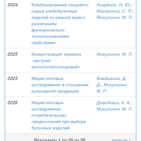
2024
Комбинирование пищевого
Азарѐнок, Н. Ю.
;
сырья хлебобулочных
Масанский, С. Л.
;
изделий из ржаной муки с
Микулинич, М. Л.
различными
функционально-
технологическими
свойствами
2025
Конкретизация термина
Микулинич, М. Л.
«экстракт
моно(поли)солодовый»
2023
Маркетинговые
Владыкина, Д.
исследования в отношении
Д.
;
Микулинич,
кулинарной продукции
М. Л.
2026
Маркетинговые
Довидович, К. А.
;
исследования
Микулинич, М. Л.
потребительских
предпочтений при выборе
булочных изделий
Результаты 1 по 20 из 38
дальше >